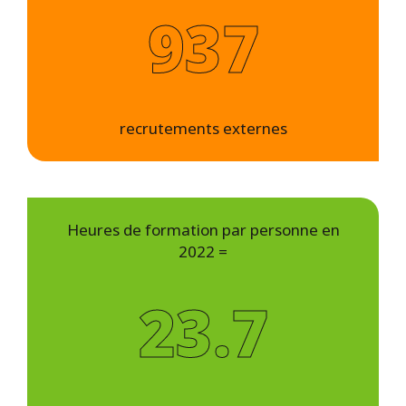
937
recrutements externes
Heures de formation par personne en
2022 =
23.7