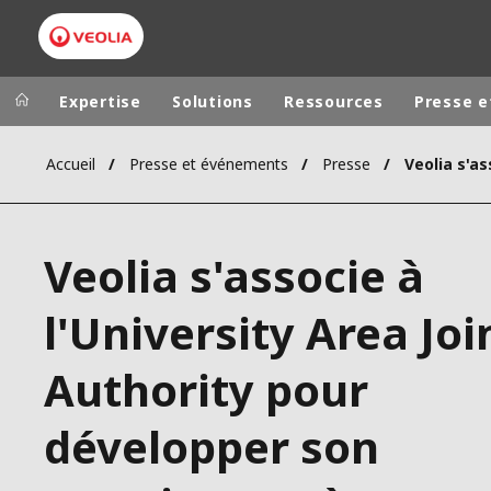
Expertise
Solutions
Ressources
Presse 
Accueil
Presse et événements
Presse
Dans le monde
Sites pays
ALLEMAGNE
VEOLIA WATER TECHNOLOGIES
Veolia s'associe à
AMÉRIQUE LA
ASIE DU SUD
l'University Area Joi
AUSTRALIE
Authority pour
BELGIQUE
CANADA
développer son
CHINE
DANEMARK