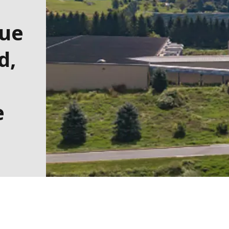
MPP SYSTEMS
OTV
que
PMT
SIDEM
d,
WESTGARTH
NT
WHITTIER
e
I