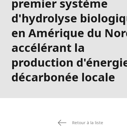
premier système
ESPAGNE
FINLANDE
d'hydrolyse biologi
FRANCE
IRLANDE
en Amérique du Nor
ITALIE
MOYEN-ORIE
accélérant la
NORVÈGE
PAYS-BAS
production d'énergi
POLOGNE
décarbonée locale
ROYAUME UN
SUÈDE
ÉTATS-UNIS
Retour à la liste