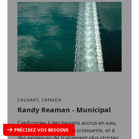
CALGARY, CANADA
Randy Reaman - Municipal
Confrontée à des besoins accrus en eau,
PRÉCISEZ VOS BESOINS
du fait d'une population croissante, et à
des exigences de traitement plus strictes,